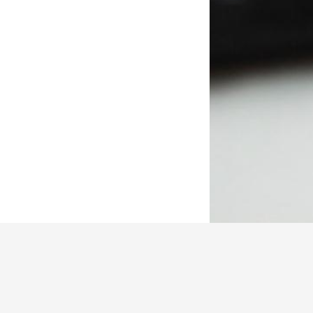
ДОБРО П
"Академия