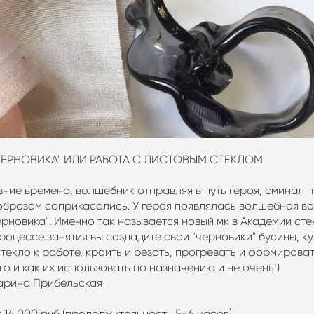
ЧЕРНОВИКА" ИЛИ РАБОТА С ЛИСТОВЫМ СТЕКЛОМ
ние времена, волшебник отправляя в путь героя, сминал пу
образом соприкасались. У героя появлялась волшебная во
рновика". Именно так называется новый мк в Академии сте
процессе занятия вы создадите свои "черновики" бусины, ку
текло к работе, кроить и резать, прогревать и формирова
о и как их использовать по назначению и не очень!)
арина Прибельская
 14 000 руб (продолжительность 5-6 часов)