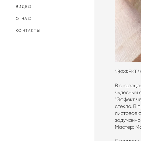
ВИДЕО
О НАС
КОНТАКТЫ
"ЭФФЕКТ 
В стародав
чудесным 
"Эффект че
стекло. В 
листовое с
задуманног
Мастер: М
Стоимость: