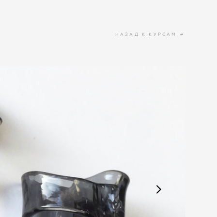
НАЗАД К КУРСАМ
↵