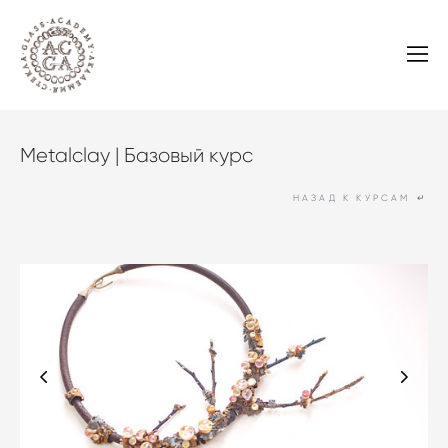
Metalclay | Базовый курс
НАЗАД К КУРСАМ
↵