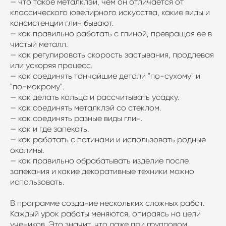
— что такое металклэй, чем он отличается от
классического ювелирного искусства, какие виды и
консистенции глин бывают.
— как правильно работать с глиной, превращая ее в
чистый металл.
— как регулировать скорость застывания, продлевая
или ускоряя процесс.
— как соединять тончайшие детали "по-сухому" и
"по-мокрому".
— как делать кольца и рассчитывать усадку.
— как соединять металклэй со стеклом.
— как соединять разные виды глин.
— как и где запекать.
— как работать с патинами и использовать родные
окалины.
— как правильно обрабатывать изделие после
запекания и какие декоративные техники можно
использовать.
В программе создание нескольких сложных работ.
Каждый урок работы меняются, опираясь на цели
учеников. Это значит, что даже при групповом